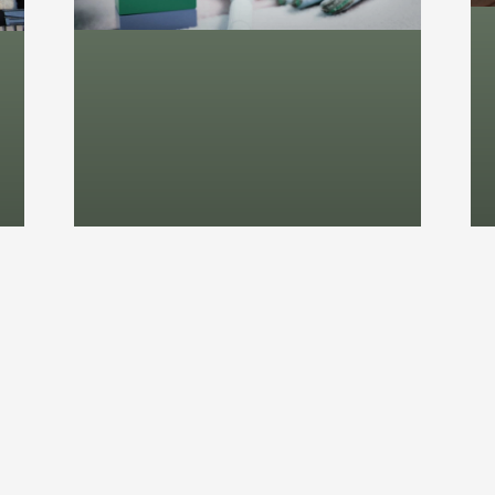
Új Honlap Felhúzása
Kontra Átalakítása
TOVÁBB OLVASOM