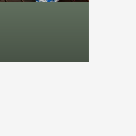
Árazási Dilemmák
TOVÁBB OLVASOM