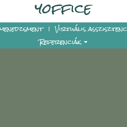
yoffice
 menedzsment
Virtuális asszisztenc
Referenciák