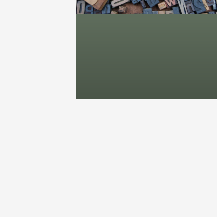
Szövegírás – A
Koncepció Vajon
Mi?
TOVÁBB OLVASOM